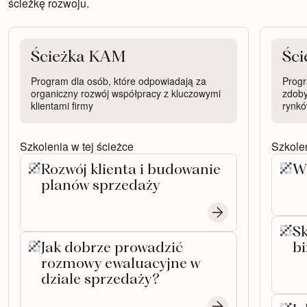
ścieżkę rozwoju.
Ścieżka KAM
Śc
Program dla osób, które odpowiadają za
Progr
organiczny rozwój współpracy z kluczowymi
zdoby
klientami firmy
rynkó
Szkolenia w tej ścieżce
Szkolen
Rozwój klienta i budowanie
Wa
planów sprzedaży
Sk
Jak dobrze prowadzić
b
rozmowy ewaluacyjne w
dziale sprzedaży?