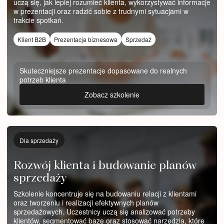
uczą się, jak lepiej rozumieć klienta, wykorzystywać informacje
w prezentacji oraz radzić sobie z trudnymi sytuacjami w
trakcie spotkań.
Klient B2B
Prezentacja biznesowa
Sprzedaż
Skuteczniejsze prezentacje dopasowane do realnych
potrzeb klienta
Zobacz szkolenie
Dla sprzedaży
Rozwój klienta i budowanie planów
sprzedaży
Szkolenie koncentruje się na budowaniu relacji z klientami
oraz tworzeniu i realizacji efektywnych planów
sprzedażowych. Uczestnicy uczą się analizować potrzeby
klientów, segmentować bazę oraz stosować narzędzia, które