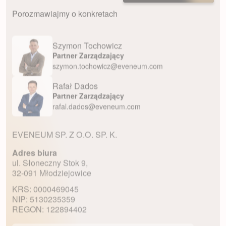
Porozmawiajmy o konkretach
Szymon Tochowicz
Partner Zarządzający
szymon.tochowicz@eveneum.com
Rafał Dados
Partner Zarządzający
rafal.dados@eveneum.com
EVENEUM SP. Z O.O. SP. K.
Adres biura
ul. Słoneczny Stok 9,
32-091 Młodziejowice
KRS: 0000469045
NIP: 5130235359
REGON: 122894402