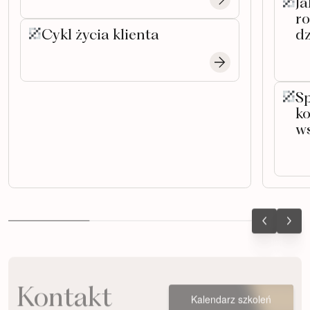
Ja
r
Cykl życia klienta
dz
S
k
ws
Kontakt
Kalendarz szkoleń