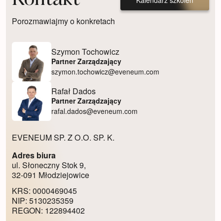
Kontakt
Kalendarz szkoleń
Porozmawiajmy o konkretach
Szymon Tochowicz
Partner Zarządzający
szymon.tochowicz@eveneum.com
Rafał Dados
Partner Zarządzający
rafal.dados@eveneum.com
EVENEUM SP. Z O.O. SP. K.
Adres biura
ul. Słoneczny Stok 9,
32-091 Młodziejowice
KRS: 0000469045
NIP: 5130235359
REGON: 122894402