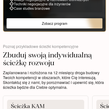
Techniki negocjacyjne dla inżynierów
Case studies branżowe
Zobacz program
Poznaj przykładowe ścieżki kompetencyjne
Zbuduj swoją indywidualną
ścieżkę rozwoju
Zaplanowana i rozłożona na 12 miesięcy droga budowy
Twoich kompetencji w obszarach, które Cię interesują.
Skontaktuj się z nami, by porozmawiać i upewnić się, która
ścieżka będzie dla Ciebie optymalna.
Ścieżka KAM
Ści