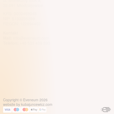
ul. Słoneczny Stok 9,
32-091 Młodziejowice
KRS: 0000469045
NIP: 5130235359
REGON: 122894402
Kontakt
Mail:
info@eveneum.com
Telefon:
+48 533 439 393
Copyright © Eveneum 2026
website by
kubajuncewicz.com