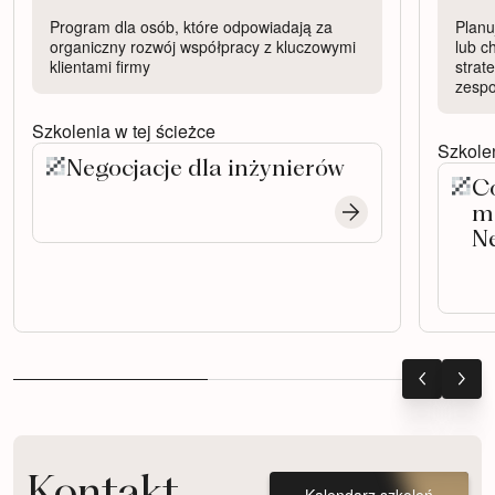
Program dla osób, które odpowiadają za
Planu
organiczny rozwój współpracy z kluczowymi
lub c
klientami firmy
strat
zesp
Szkolenia w tej ścieżce
Szkolen
Negocjacje dla inżynierów
C
m
N