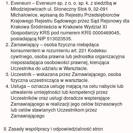
Eveneum – Eveneum sp. z o. o. sp. k. z siedzibą w
Młodziejowicach ul. Słoneczny Stok 9, 32-091
Michałowice, wpisaną do Rejestru Przedsiębiorców
Krajowego Rejestru Sądowego przez Sąd Rejonowy dla
Krakowa Śródmieścia w Krakowie Wydział XI
Gospodarczy KRS pod numerem KRS 0000469045,
posiadającą NIP 513023535.
Zamawiający – osoba fizyczna niebędąca
konsumentem w rozumieniu art. 221 Kodeksu
cywilnego, osoba prawna lub jednostka organizacyjna
nieposiadająca osobowości prawnej, kierująca
Uczestnika do udziału w Warsztacie.
Uczestnik – wskazana przez Zamawiającego, osoba
fizyczna uczestnicząca w warsztacie.
Usługa – oznacza usługę mającą na celu nabycie lub
utrwalenie umiejętności lub kompetencji przez
Uczestników oraz usługi doradcze wspierające
Zamawiającego w realizacji jego celów biznesowych
lub celów stawianych Uczestnikom przez
Zamawiającego
II. Zasady współpracy i odpowiedzialność stron