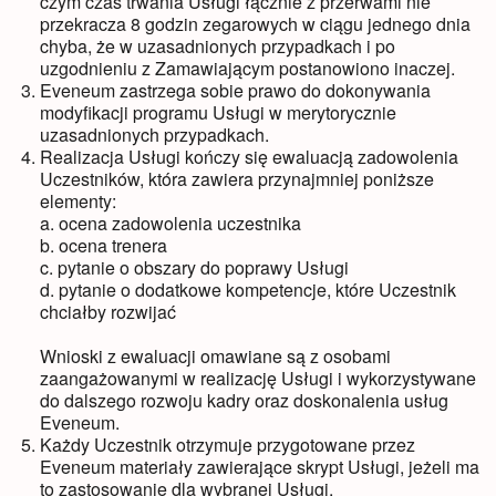
czym czas trwania Usługi łącznie z przerwami nie
przekracza 8 godzin zegarowych w ciągu jednego dnia
chyba, że w uzasadnionych przypadkach i po
uzgodnieniu z Zamawiającym postanowiono inaczej.
Eveneum zastrzega sobie prawo do dokonywania
modyfikacji programu Usługi w merytorycznie
uzasadnionych przypadkach.
Realizacja Usługi kończy się ewaluacją zadowolenia
Uczestników, która zawiera przynajmniej poniższe
elementy:
a. ocena zadowolenia uczestnika
b. ocena trenera
c. pytanie o obszary do poprawy Usługi
d. pytanie o dodatkowe kompetencje, które Uczestnik
chciałby rozwijać
Wnioski z ewaluacji omawiane są z osobami
zaangażowanymi w realizację Usługi i wykorzystywane
do dalszego rozwoju kadry oraz doskonalenia usług
Eveneum.
Każdy Uczestnik otrzymuje przygotowane przez
Eveneum materiały zawierające skrypt Usługi, jeżeli ma
to zastosowanie dla wybranej Usługi.