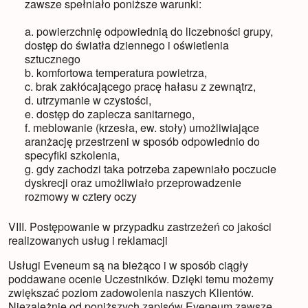
zawsze spełniało poniższe warunki:
a. powierzchnię odpowiednią do liczebności grupy,
dostęp do światła dziennego i oświetlenia
sztucznego
b. komfortowa temperatura powietrza,
c. brak zakłócającego pracę hałasu z zewnątrz,
d. utrzymanie w czystości,
e. dostęp do zaplecza sanitarnego,
f. meblowanie (krzesła, ew. stoły) umożliwiające
aranżację przestrzeni w sposób odpowiednio do
specyfiki szkolenia,
g. gdy zachodzi taka potrzeba zapewniało poczucie
dyskrecji oraz umożliwiało przeprowadzenie
rozmowy w cztery oczy
VIII. Postępowanie w przypadku zastrzeżeń co jakości
realizowanych usług i reklamacji
Usługi Eveneum są na bieżąco i w sposób ciągły
poddawane ocenie Uczestników. Dzięki temu możemy
zwiększać poziom zadowolenia naszych Klientów.
Niezależnie od poniższych zapisów Eveneum zawsze