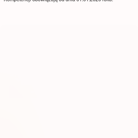
Zobacz pełny kalendarz
szkoleń
Tutaj znajdziesz wszystkie aktualne szkolenia, wraz z
pełną listą dat.
Kalendarz szkoleń