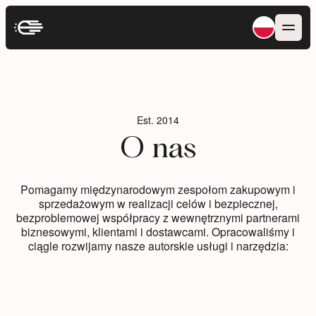
Est. 2014
Est. 2014
O nas
O nas
Pomagamy międzynarodowym zespołom zakupowym i
Pomagamy międzynarodowym zespołom zakupowym i
sprzedażowym w realizacji celów i bezpiecznej,
sprzedażowym w realizacji celów i bezpiecznej,
bezproblemowej współpracy z wewnętrznymi partnerami
bezproblemowej współpracy z wewnętrznymi partnerami
biznesowymi, klientami i dostawcami. Opracowaliśmy i
biznesowymi, klientami i dostawcami. Opracowaliśmy i
ciągle rozwijamy nasze autorskie usługi i narzędzia:
ciągle rozwijamy nasze autorskie usługi i narzędzia: