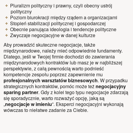
Pluralizm polityczny i prawny, czyli obecny ustrój
polityczny
Poziom biurokracji między rządem a organizacjami
Stopień stabilizacji politycznej i gospodarczej
Obecnie panująca ideologia i tendencje polityczne
Zwyczaje negocjacyjne w danej kulturze
Aby prowadzić
skuteczne negocjacje
, także
międzynarodowe, należy mieć odpowiednie fundamenty.
Dlatego, jeśli w Twojej firmie dochodzi do zawierania
międzynarodowych kontraktów lub masz je w najbliższej
perspektywie, z całą pewnością warto podnieść
kompetencje zespołu poprzez zapewnienie mu
profesjonalnych warsztatów biznesowych
. W przypadku
strategicznych kontraktów, pomóc może też
negocjacyjny
sparing partner
. Gdy z kolei tego typu negocjacje zdarzają
się sporadycznie, warto rozważyć opcję, jaką są
„
negocjacje w imieniu
”. Eksperci negocjacyjni wykonają
wówczas to niełatwe zadanie za Ciebie.