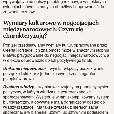
wpływającym na dalszy przebieg rozmów, a w niektórych
sytuacjach nawet uznany za obraźliwy i doprowadzić do
zerwania rozmów.
Wymiary kulturowe w negocjacjach
międzynarodowych. Czym się
charakteryzują?
Poniżej przedstawiamy wymiary kultur, opracowane przez
Geerta Hofstede. Ich znajomość może w znacznym stopniu
ułatwić przygotowanie do negocjacji międzynarodowych, a
w efekcie doprowadzić do ich pozytywnego finału.
Unikanie niepewności
– wymiar wiążący poszukiwanie
porządku i struktur z jednoczesnym przestrzeganiem
przepisów prawa
Dystans władzy
– wymiar wskazujący na panujący system
polityczny, w którym władza nie jest związana ze
społeczeństwem. Występuje w nim skomplikowany system
biurokratyczny, a obywatele mają ograniczony dostęp do
władzy rządzącej. Ma także związek z hierarchizacją
społeczną, a w biznesie luźnym lub sztywnym podejściem