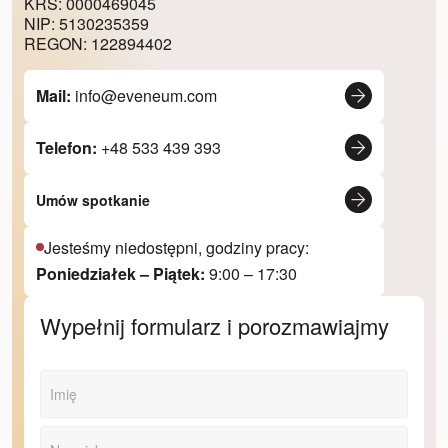
KRS: 0000469045
NIP: 5130235359
REGON: 122894402
Mail:
info@eveneum.com
Telefon:
+48 533 439 393
Umów spotkanie
Jesteśmy niedostępni, godziny pracy:
Poniedziałek – Piątek:
9:00 – 17:30
Wypełnij formularz i porozmawiajmy