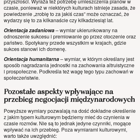
przyszłości. Wyraża też potrzebę umieszczenia planów w
czasie, ponieważ w niektórych kulturach istnieje zasada, że
powiedzenie „zrobię to za jakiś czas” może oznaczać, że
wydarzy się to za kilkanaście czy kilkadziesiąt lat.
Orientacja zadaniowa
– wymiar ukierunkowany na
odnoszenie sukcesu i premiowanie go przez otoczenie oraz
państwo. Spotykany przede wszystkim w krajach, gdzie
sukces stanowi ich domenę.
Orientacja humanitarna
– wymiar, w którym określany jest
sposób nagradzania jednostki na zachowania altruistyczne
i prospołeczne. Podkreśla też wagę tego typu zachowań w
społeczeństwie.
Pozostałe aspekty wpływające na
przebieg negocjacji międzynarodowych
Powyższe wymiary pozwalają na dość dokładne określenie
z jakim typem kulturowym będziemy mieć do czynienia w
czasie rozmów. Nie są to jednak jedyne czynniki, mogące
wpływać na ich przebieg. Poza wymiarami kulturowymi,
warto także uwzględnić: