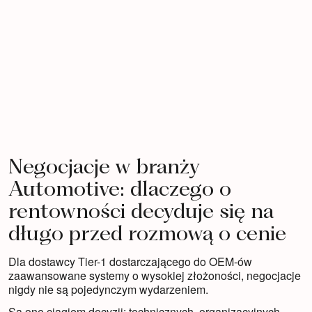
Myślenie systemowe
Obron
Rozumienie negocjacji jako procesu
obejmującego sprzedaż, inżynierię, zakupy i
Skutecz
operacje
silnej 
Negocjacje w branży
Automotive: dlaczego o
rentowności decyduje się na
długo przed rozmową o cenie
Dla dostawcy Tier-1 dostarczającego do OEM-ów
zaawansowane systemy o wysokiej złożoności, negocjacje
nigdy nie są pojedynczym wydarzeniem.
Są one ciągiem decyzji: technicznych, organizacyjnych,