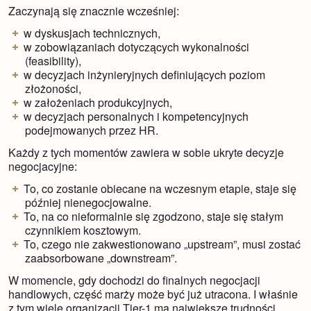
Zaczynają się znacznie wcześniej:
w dyskusjach technicznych,
w zobowiązaniach dotyczących wykonalności
(feasibility),
w decyzjach inżynieryjnych definiujących poziom
złożoności,
w założeniach produkcyjnych,
w decyzjach personalnych i kompetencyjnych
podejmowanych przez HR.
Każdy z tych momentów zawiera w sobie ukryte decyzje
negocjacyjne:
To, co zostanie obiecane na wczesnym etapie, staje się
później nienegocjowalne.
To, na co nieformalnie się zgodzono, staje się stałym
czynnikiem kosztowym.
To, czego nie zakwestionowano „upstream”, musi zostać
zaabsorbowane „downstream”.
W momencie, gdy dochodzi do finalnych negocjacji
handlowych, część marży może być już utracona. I właśnie
z tym wiele organizacji Tier-1 ma największe trudności.