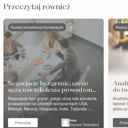
Przeczytaj również
+2
Rozwój kompetencji biznesowych
Rozwój 
Negocjacje bez granic: czego
Anali
uczą nas szkolenia prowadzone
do tw
na czterech kontynentach
Negocjacje bez granic: czego uczą nas szkolenia
Anality
prowadzone na czterech kontynentach USA,
faktów!
Meksyk, Niemcy, Hiszpania, Indie, Tajlandia –
globu pr
szkolenia negocjacyjne Eveneum prowadzimy na
podażow
wielu kontynentach. Różne firmy, różne branże,
elektryc
Autor
Przeczytaj
Przec
różne funkcje – sprzedaż i inżynierowie
limity e
Szymon Tochowicz