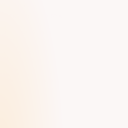
Eveneum
EVENEUM SP. Z O.O. SP. K.
Adres biura
ul. Słoneczny Stok 9,
32-091 Młodziejowice
KRS: 0000469045
NIP: 5130235359
REGON: 122894402
Kontakt
Mail:
info@eveneum.com
Telefon:
+48 533 439 393