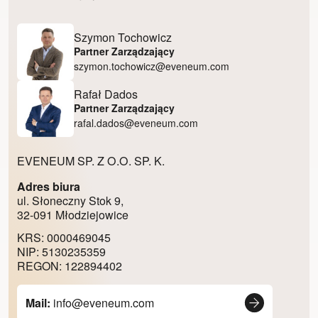
Szymon Tochowicz
Partner Zarządzający
szymon.tochowicz@eveneum.com
Rafał Dados
Partner Zarządzający
rafal.dados@eveneum.com
EVENEUM SP. Z O.O. SP. K.
Adres biura
ul. Słoneczny Stok 9,
32-091 Młodziejowice
KRS: 0000469045
NIP: 5130235359
REGON: 122894402
Mail:
info@eveneum.com