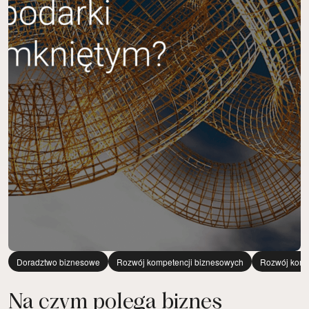
Doradztwo biznesowe
Rozwój kompetencji biznesowych
Rozwój komp
Na czym polega biznes