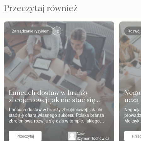
Przeczytaj również
+2
Zarządzanie ryzykiem
Rozwój 
Łańcuch dostaw w branży
Negoc
zbrojeniowej: jak nie stać się
uczą 
ofiarą własnego sukcesu
na c
Łańcuch dostaw w branży zbrojeniowej: jak nie
Negocjac
stać się ofiarą własnego sukcesu Polska branża
prowadz
zbrojeniowa rozwija się dziś w tempie, jakiego
Meksyk, 
wiele sektorów przemysłu może jej pozazdrościć.
szkolen
Większe budżety, nowe programy, rosnące
wielu ko
Autor
Przeczytaj
Przec
zamówienia, coraz szersza współpraca
różne fu
Szymon Tochowicz