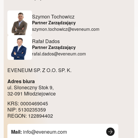
Szymon Tochowicz
Partner Zarządzający
szymon.tochowicz@eveneum.com
Rafał Dados
Partner Zarządzający
rafal.dados@eveneum.com
EVENEUM SP. Z O.O. SP. K.
Adres biura
ul. Słoneczny Stok 9,
32-091 Młodziejowice
KRS: 0000469045
NIP: 5130235359
REGON: 122894402
Mail:
info@eveneum.com