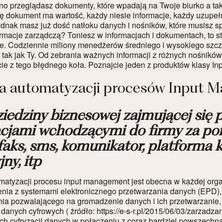
no przeglądasz dokumenty, które wpadają na Twoje biurko a takż
ię dokument ma wartość, każdy niesie informacje, każdy uzupe
Jednak masz już dość natłoku danych i nośników, które musisz 
rmacje zarządczą? Toniesz w informacjach i dokumentach, to sta
bie. Codziennie miliony menedżerów średniego i wysokiego szcze
 tak jak Ty. Od zebrania ważnych informacji z różnych nośników
ście z tego błędnego koła. Poznajcie jeden z produktów klasy I
a automatyzacji procesów Input 
 dziedziny biznesowej zajmującej si
cjami wchodzącymi do firmy za po
 faks, sms, komunikator, platforma
ny, itp
matyzacji procesu input management jest obecna w każdej organi
enia z systemami elektronicznego przetwarzania danych (EPD), z
a pozwalającego na gromadzenie danych i ich przetwarzanie, cz
 danych cyfrowych ( żródło:
https://e-s-r.pl/2015/06/03/zarzadz
ch cyfryzacji danych w połączeniu z coraz bardziej powszechn