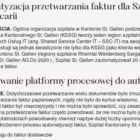
yzacja przetwarzania faktur dla 
carii
ŚCIA.
Ogólna organizacja szpitala w Kantonie St. Gallen podzie
ala Kantonalnego St. Gallen (KSSG) tworzy jeden region szpital
ch Usług IT (ang. Shared Service Center IT – SSC-IT) ma swoj
sługi są jednak świadczone nie tylko dla KSSG (jako klienta w
ntonu St. Gallen (regiony szpitalne Rheintal Werdenberg Sargan
 St. Gallen AG.Do 2020 r., Szpital St. Gallen zautomatyzował 2
e faktur.
wanie platformy procesowej do aut
E.
Dotychczasowe przetwarzanie wielu dokumentów było żmud
warzanie faktur papierowych, nigdy nie było do końca wiadomo, i
i faktur był nieprzejrzysty i nie można było sprawdzić, czy z
a przetwarzanie faktur często powodował, że nie można było już
płatnościach powodowały również napływ dużej liczby upomnień
rożeniem procesu automatyzacji faktur, Szpital Kantonalny St.
tęp do faktur dostawców