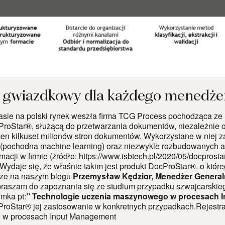
 gwiazdkowy dla każdego menedże
asie na polski rynek weszła firma TCG Process pochodząca ze 
ProStar®, służącą do przetwarzania dokumentów, niezależnie od
en kilkuset milionów stron dokumentów. Wykorzystane w niej za
 (pochodna machine learning) oraz niezwykle rozbudowanych 
macji w firmie (żródło:
https://www.isbtech.pl/2020/05/docprost
ydaje się, że właśnie takim jest produkt DocProStar®, o które
sze na naszym blogu
Przemysław Kędzior, Menedżer General
raszam do zapoznania się ze studium przypadku szwajcarskiego
mka pt:
” Technologie uczenia maszynowego w procesach 
ProStar® jej zastosowanie w konkretnych przypadkach.Rejestr
w procesach Input Management