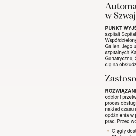
Automat
w Szwaj
PUNKT WYJ
szpitali Szpit
Współdzielony
Gallen. Jego u
szpitalnych Ka
Geriatrycznej
się na obsłudz
Zastoso
ROZWIĄZANI
odbiór i przet
proces obsług
nakład czasu n
opóźnienia w 
prac. Przed wd
Ciągły dos