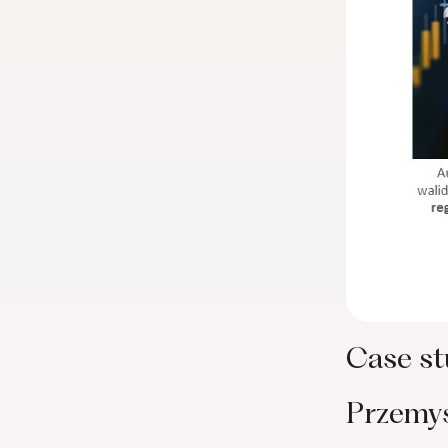
Case st
Przemys