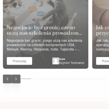
Negocjacje bez granic: czego
Jak z
uczą nas szkolenia prowadzone
przyc
na czterech kontynentach
Negocjacje bez granic: czego uczą nas szkolenia
Jak zaku
prowadzone na czterech kontynentach USA,
operacyj
Meksyk, Niemcy, Hiszpania, Indie, Tajlandia –
realizac
szkolenia negocjacyjne Eveneum prowadzimy na
uważa. 
wielu kontynentach. Różne firmy, różne branże,
zakupów
Autor
Przeczytaj
Przec
różne funkcje – sprzedaż i inżynierowie
cen” i „
Szymon Tochowicz
negocjujący z klientami, zakupy negocjujące z
zorgani
dostawcami, zespoły negocjujące same ze sobą
tylko na
wewnątrz organizacji. Za…