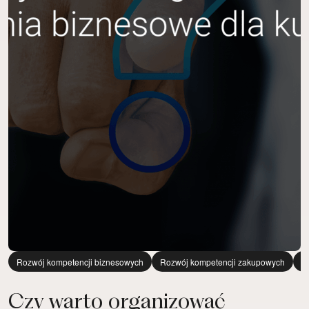
Rozwój kompetencji biznesowych
Rozwój kompetencji zakupowych
N
Czy warto organizować