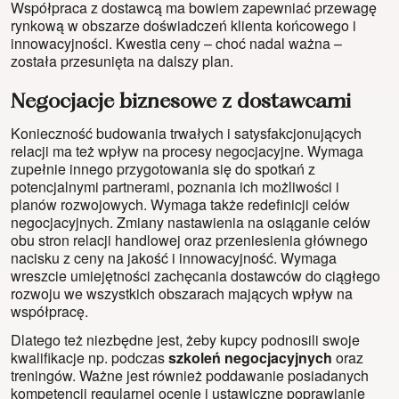
Współpraca z dostawcą ma bowiem zapewniać przewagę
rynkową w obszarze doświadczeń klienta końcowego i
innowacyjności. Kwestia ceny – choć nadal ważna –
została przesunięta na dalszy plan.
Negocjacje biznesowe z dostawcami
Konieczność budowania trwałych i satysfakcjonujących
relacji ma też wpływ na procesy negocjacyjne. Wymaga
zupełnie innego przygotowania się do spotkań z
potencjalnymi partnerami, poznania ich możliwości i
planów rozwojowych. Wymaga także redefinicji celów
negocjacyjnych. Zmiany nastawienia na osiąganie celów
obu stron relacji handlowej oraz przeniesienia głównego
nacisku z ceny na jakość i innowacyjność. Wymaga
wreszcie umiejętności zachęcania dostawców do ciągłego
rozwoju we wszystkich obszarach mających wpływ na
współpracę.
Dlatego też niezbędne jest, żeby kupcy podnosili swoje
kwalifikacje np. podczas
szkoleń negocjacyjnych
oraz
treningów. Ważne jest również poddawanie posiadanych
kompetencji regularnej ocenie i ustawiczne poprawianie