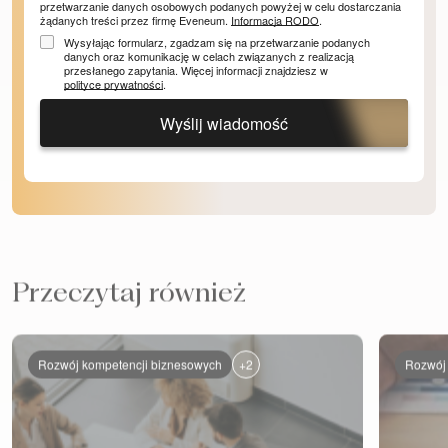
przetwarzanie danych osobowych podanych powyżej w celu dostarczania
żądanych treści przez firmę Eveneum.
Informacja RODO
.
Wysyłając formularz, zgadzam się na przetwarzanie podanych
danych oraz komunikację w celach związanych z realizacją
przesłanego zapytania. Więcej informacji znajdziesz w
polityce prywatności
.
Wyślij wiadomość
Przeczytaj również
+2
Rozwój kompetencji biznesowych
Rozwój 