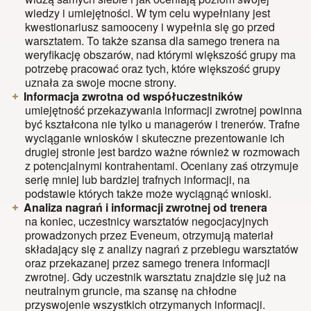
wiedzy i umiejętności. W tym celu wypełniany jest
kwestionariusz samooceny i wypełnia się go przed
warsztatem. To także szansa dla samego trenera na
weryfikację obszarów, nad którymi większość grupy ma
potrzebę pracować oraz tych, które większość grupy
uznała za swoje mocne strony.
Informacja zwrotna od współuczestników
umiejętność przekazywania informacji zwrotnej powinna
być kształcona nie tylko u managerów i trenerów. Trafne
wyciąganie wniosków i skuteczne prezentowanie ich
drugiej stronie jest bardzo ważne również w rozmowach
z potencjalnymi kontrahentami. Oceniany zaś otrzymuje
serię mniej lub bardziej trafnych informacji, na
podstawie których także może wyciągnąć wnioski.
Analiza nagrań i informacji zwrotnej od trenera
na koniec, uczestnicy warsztatów negocjacyjnych
prowadzonych przez Eveneum, otrzymują materiał
składający się z analizy nagrań z przebiegu warsztatów
oraz przekazanej przez samego trenera informacji
zwrotnej. Gdy uczestnik warsztatu znajdzie się już na
neutralnym gruncie, ma szansę na chłodne
przyswojenie wszystkich otrzymanych informacji.