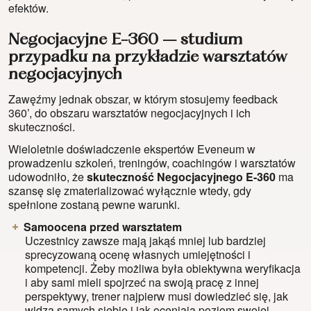
efektów.
Negocjacyjne E-360 – studium
przypadku na przykładzie warsztatów
negocjacyjnych
Zawęźmy jednak obszar, w którym stosujemy feedback
360’, do obszaru warsztatów negocjacyjnych i ich
skuteczności.
Wieloletnie doświadczenie ekspertów Eveneum w
prowadzeniu szkoleń, treningów, coachingów i warsztatów
udowodniło, że
skuteczność Negocjacyjnego E-360
ma
szansę się zmaterializować wyłącznie wtedy, gdy
spełnione zostaną pewne warunki.
Samoocena przed warsztatem
Uczestnicy zawsze mają jakąś mniej lub bardziej
sprecyzowaną ocenę własnych umiejętności i
kompetencji. Żeby możliwa była obiektywna weryfikacja
i aby sami mieli spojrzeć na swoją pracę z innej
perspektywy, trener najpierw musi dowiedzieć się, jak
widzą samych siebie i jak oceniają poziom swojej