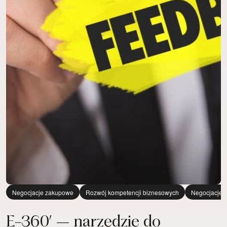
Negocjacje zakupowe
Rozwój kompetencji biznesowych
Negocjacje 
E-360′ – narzędzie do