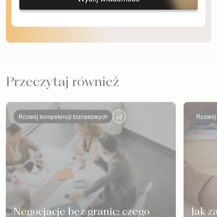
Przeczytaj również
+2
Rozwój kompetencji biznesowych
Rozwój 
Negocjacje bez granic: czego
Jak z