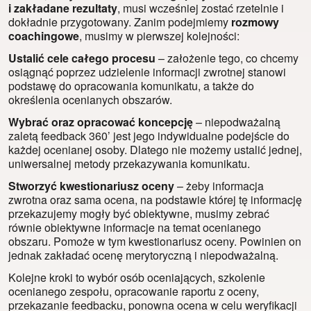
i zakładane rezultaty
, musi wcześniej zostać rzetelnie i
dokładnie przygotowany. Zanim podejmiemy
rozmowy
coachingowe
, musimy w pierwszej kolejności:
Ustalić cele całego procesu
– założenie tego, co chcemy
osiągnąć poprzez udzielenie informacji zwrotnej stanowi
podstawę do opracowania komunikatu, a także do
określenia ocenianych obszarów.
Wybrać oraz opracować koncepcję
– niepodważalną
zaletą feedback 360’ jest jego indywidualne podejście do
każdej ocenianej osoby. Dlatego nie możemy ustalić jednej,
uniwersalnej metody przekazywania komunikatu.
Stworzyć kwestionariusz oceny
– żeby informacja
zwrotna oraz sama ocena, na podstawie której tę informację
przekazujemy mogły być obiektywne, musimy zebrać
równie obiektywne informacje na temat ocenianego
obszaru. Pomoże w tym kwestionariusz oceny. Powinien on
jednak zakładać ocenę merytoryczną i niepodważalną.
Kolejne kroki to wybór osób oceniających, szkolenie
ocenianego zespołu, opracowanie raportu z oceny,
przekazanie feedbacku, ponowna ocena w celu weryfikacji