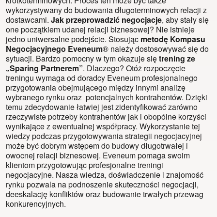
krótkoterminowych. Proces ten może być także
wykorzystywany do budowania długoterminowych relacji z
dostawcami.
Jak przeprowadzić negocjacje
, aby stały się
one początkiem udanej relacji biznesowej? Nie istnieje
jedno uniwersalne podejście. Stosując
metodę Kompasu
Negocjacyjnego Eveneum
® należy dostosowywać się do
sytuacji. Bardzo pomocny w tym okazuje się
trening ze
„Sparing Partnerem”
. Dlaczego? Otóż rozpoczęcie
treningu wymaga od doradcy Eveneum profesjonalnego
przygotowania obejmującego między innymi analizę
wybranego rynku oraz potencjalnych kontrahentów. Dzięki
temu zdecydowanie łatwiej jest zidentyfikować zarówno
rzeczywiste potrzeby kontrahentów jak i obopólne korzyści
wynikające z ewentualnej współpracy. Wykorzystanie tej
wiedzy podczas przygotowywania strategii negocjacyjnej
może być dobrym wstępem do budowy długotrwałej i
owocnej relacji biznesowej. Eveneum pomaga swoim
klientom przygotowując profesjonalne treningi
negocjacyjne. Nasza wiedza, doświadczenie i znajomość
rynku pozwala na podnoszenie skuteczności negocjacji,
deeskalację konfliktów oraz budowanie trwałych przewag
konkurencyjnych.