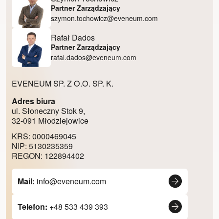
Partner Zarządzający
szymon.tochowicz@eveneum.com
Rafał Dados
Partner Zarządzający
rafal.dados@eveneum.com
EVENEUM SP. Z O.O. SP. K.
Adres biura
ul. Słoneczny Stok 9,
32-091 Młodziejowice
KRS: 0000469045
NIP: 5130235359
REGON: 122894402
Mail:
info@eveneum.com
Telefon:
+48 533 439 393