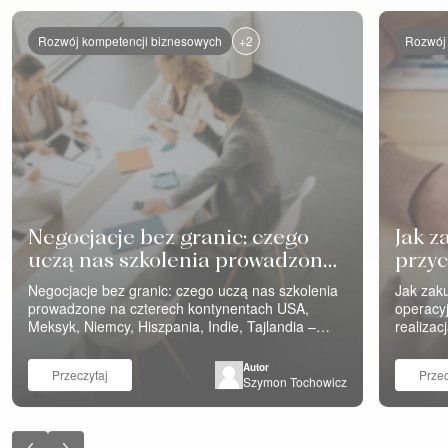
+2
Rozwój kompetencji biznesowych
Rozwój 
Negocjacje bez granic: czego
Jak z
uczą nas szkolenia prowadzone
przyc
na czterech kontynentach
Negocjacje bez granic: czego uczą nas szkolenia
Jak zaku
prowadzone na czterech kontynentach USA,
operacyj
Meksyk, Niemcy, Hiszpania, Indie, Tajlandia –
realizac
szkolenia negocjacyjne Eveneum prowadzimy na
uważa. 
wielu kontynentach. Różne firmy, różne branże,
zakupów
Autor
Przeczytaj
Przec
różne funkcje – sprzedaż i inżynierowie
cen” i „
Szymon Tochowicz
negocjujący z klientami, zakupy negocjujące z
zorgani
dostawcami, zespoły negocjujące same ze sobą
tylko na
wewnątrz organizacji. Za…