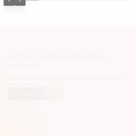
Zobacz pełny kalendarz
szkoleń
Tutaj znajdziesz wszystkie aktualne szkolenia, wraz z
pełną listą dat.
Kalendarz szkoleń