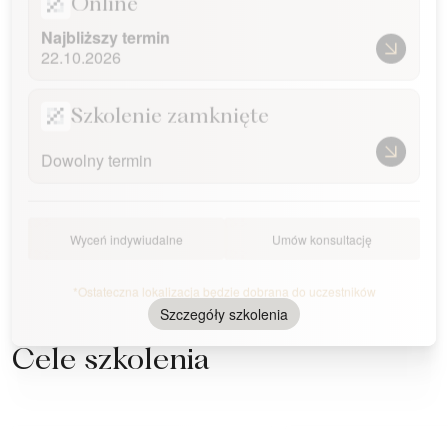
Online
Najbliższy termin
22.10.2026
Szkolenie zamknięte
Dowolny termin
Wyceń indywiudalne
Umów konsultację
*Ostateczna lokalizacja będzie dobrana do uczestników
Szczegóły szkolenia
Cele szkolenia