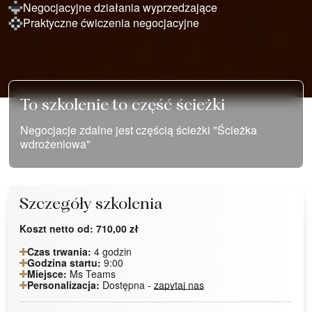
Negocjacyjne działania wyprzedzające
Praktyczne ćwiczenia negocjacyjne
To szkolenie to część ścieżki
Negocjacje zdalne jest częścią ścieżki "Ścieżka
wdrożeniowa"
Szczegóły szkolenia
Koszt netto od:
710,00
zł
Czas trwania:
4 godzin
Godzina startu:
9:00
Miejsce:
Ms Teams
Personalizacja:
Dostępna -
zapytaj nas