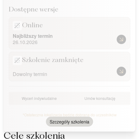
Dostępne wersje
Online
Najbliższy termin
26.10.2026
Szkolenie zamknięte
Dowolny termin
Wyceń indywiudalne
Umów konsultację
*Ostateczna lokalizacja będzie dobrana do uczestników
Szczegóły szkolenia
Cele szkolenia