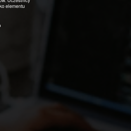
ców. Uczestnicy
ako elementu
n