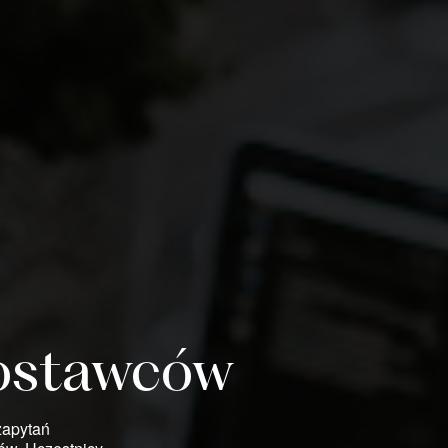
dostawców
zapytań