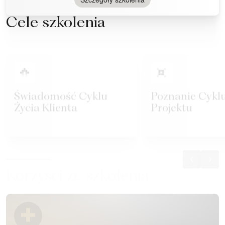
Cele szkolenia
Świadomość Cyklu
Poznanie Cyklu
Życia Klienta
Projektu
Korzyści ze szkolenia