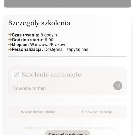
Szczegóły szkolenia
Czas trwania:
8 godzin
Godzina startu:
9:00
Miejsce:
Warszawa/Kraków
Personalizacja:
Dostępna -
zapytaj nas
Szkolenie zamknięte
Dowolny termin
Wyceń indywiudalne
Umów konsultację
*Ostateczna lokalizacja będzie dobrana do uczestników
Szczegóły szkolenia