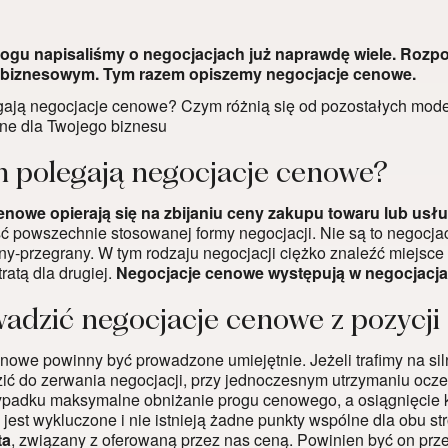
ogu napisaliśmy o negocjacjach już naprawdę wiele. Rozp
biznesowym. Tym razem opiszemy negocjacje cenowe.
ają negocjacje cenowe? Czym różnią się od pozostałych mode
e dla Twojego biznesu
 polegają negocjacje cenowe?
nowe opierają się na zbijaniu ceny zakupu towaru lub usłu
ć powszechnie stosowanej formy negocjacji. Nie są to negocjac
y-przegrany. W tym rodzaju negocjacji ciężko znaleźć miejsce 
tratą dla drugiej.
Negocjacje cenowe występują w negocjacja
wadzić negocjacje cenowe z pozycj
nowe powinny być prowadzone umiejętnie. Jeżeli trafimy na sil
ić do zerwania negocjacji, przy jednoczesnym utrzymaniu oc
zypadku maksymalne obniżanie progu cenowego, a osiągnięcie 
 jest wykluczone i nie istnieją żadne punkty wspólne dla obu st
ta
, związany z oferowaną przez nas ceną. Powinien być on prze