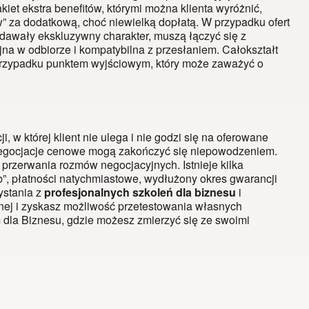
iet ekstra benefitów, którymi można klienta wyróżnić,
ów” za dodatkową, choć niewielką dopłatą. W przypadku ofert
dawały ekskluzywny charakter, muszą łączyć się z
a w odbiorze i kompatybilna z przesłaniem. Całokształt
 przypadku punktem wyjściowym, który może zaważyć o
 w której klient nie ulega i nie godzi się na oferowane
s negocjacje cenowe mogą zakończyć się niepowodzeniem.
go przerwania rozmów
negocjacyjnych
. Istnieje kilka
b”, płatności natychmiastowe, wydłużony okres gwarancji
ystania z
profesjonalnych szkoleń dla biznesu
i
yjnej i zyskasz możliwość przetestowania własnych
 dla Biznesu
, gdzie możesz zmierzyć się ze swoimi