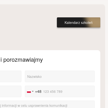
Kalendarz szkoleń
 i porozmawiajmy
+48
Poland
+48