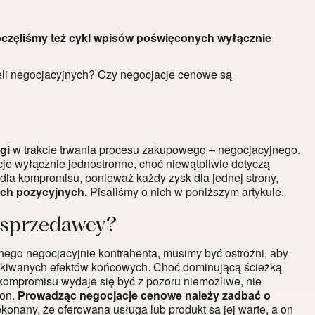
oczęliśmy też cykl wpisów poświęconych wyłącznie
li negocjacyjnych? Czy negocjacje cenowe są
gi
w trakcie trwania procesu zakupowego – negocjacyjnego.
je wyłącznie jednostronne, choć niewątpliwie dotyczą
dla kompromisu, ponieważ każdy zysk dla jednej strony,
ch pozycyjnych.
Pisaliśmy o nich w poniższym artykule.
i sprzedawcy?
nego negocjacyjnie kontrahenta, musimy być ostrożni, aby
zekiwanych efektów końcowych. Choć dominującą ścieżką
kompromisu wydaje się być z pozoru niemożliwe, nie
ron.
Prowadząc negocjacje cenowe należy zadbać o
konany, że oferowana usługa lub produkt są jej warte, a on