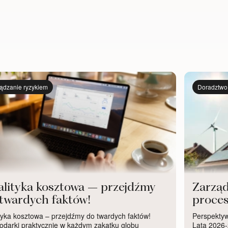
ądzanie ryzykiem
Doradztwo
lityka kosztowa – przejdźmy
Zarząd
twardych faktów!
proce
OZE
tyka kosztowa – przejdźmy do twardych faktów!
Perspektyw
darki praktycznie w każdym zakątku globu
Lata 2026