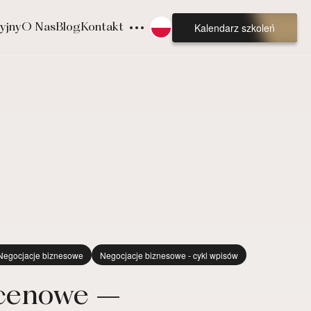
Kalendarz szkoleń
yjny
O Nas
Blog
Kontakt
Negocjacje biznesowe
Negocjacje biznesowe - cykl wpisów
 cenowe –