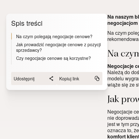
Na naszym bl
Spis treści
negocjacjom 
Na czym poleg
Na czym polegają negocjacje cenowe?
rekomendowan
Jak prowadzić negocjacje cenowe z pozycji
sprzedawcy?
Na czym
Czy negocjacje cenowe są korzystne?
Negocjacje ce
Należą do doś
modelu wygran
Udostępnij
Kopiuj link
wiąże się ze s
Jak pro
Negocjacje ce
nie doprowadz
jest w tym pr
oznacza to, że
komfort klien