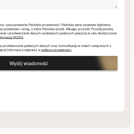
ony i poszanowania Państwa prywatności. Państwa dane osobowe będziemy
roduktów i usług, o które Państwo prosili. Klikając przycisk Prześlij poniżej,
nie i przetwarzanie danych osobowych podanych powyżej w celu dostarczania
nformacja RODO
.
na przetwarzanie podanych danych oraz komunikację w celach związanych z
ięcej informacji znajdziesz w
polityce prywatności
.
Wyślij wiadomość