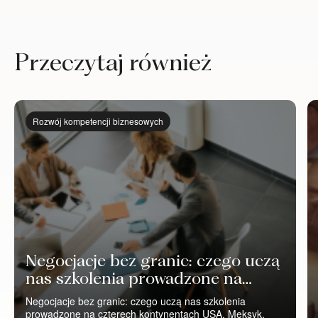
Przeczytaj również
Rozwój kompetencji biznesowych
Negocjacje bez granic: czego uczą
nas szkolenia prowadzone na
czterech kontynentach
Negocjacje bez granic: czego uczą nas szkolenia
prowadzone na czterech kontynentach USA, Meksyk,