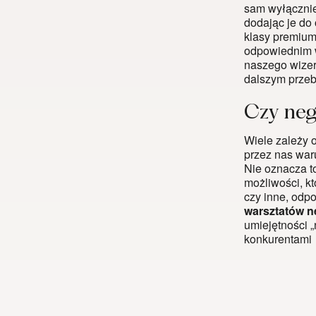
sam wyłącznie 
dodając je do 
klasy premium
odpowiednim w
naszego wizer
dalszym przeb
Czy neg
Wiele zależy o
przez nas war
Nie oznacza t
możliwości, k
czy inne, odp
warsztatów n
umiejętności 
konkurentami