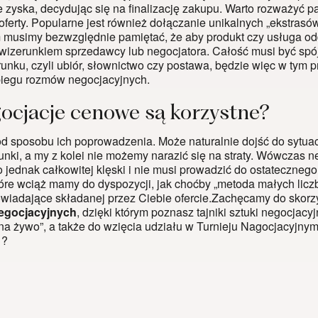
zyska, decydując się na finalizację zakupu. Warto rozważyć pak
oferty. Popularne jest również dołączanie unikalnych „ekstras
 musimy bezwzględnie pamiętać, że aby produkt czy usługa od
izerunkiem sprzedawcy lub negocjatora. Całość musi być spójn
unku, czyli ubiór, słownictwo czy postawa, będzie więc w tym
iegu rozmów negocjacyjnych.
ocjacje cenowe są korzystne?
d sposobu ich poprowadzenia. Może naturalnie dojść do sytuacji,
unki, a my z kolei nie możemy narazić się na straty. Wówcza
o jednak całkowitej klęski i nie musi prowadzić do ostateczne
tóre wciąż mamy do dyspozycji, jak choćby „metoda małych licz
owiadające składanej przez Ciebie ofercie.Zachęcamy do skorz
egocjacyjnych
, dzięki którym poznasz tajniki sztuki negocjac
„na żywo”, a także do wzięcia udziału w
Turnieju Nagocjacyjnym
 ?